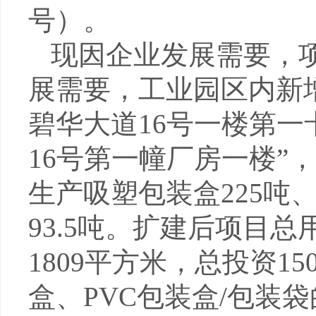
号）。
现因企业发展需要，
展需要，工业园区内新
碧华大道
16
号一楼第一
16
号第一幢厂房一楼
”
，
生产吸塑包装盒
225
吨
93.5
吨。扩建后项目总
1809
平方米，总投资
15
盒、
PVC
包装盒
/
包装袋