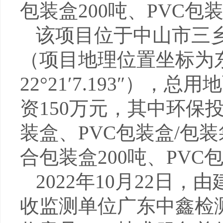
包装盒
200
吨、
PVC
包
该项目位于中山市三
（项目地理位置坐标为
22°21′7.193″
），总用地
资
150
万元，其中环保
装盒、
PVC
包装盒
/
包装
合包装盒
200
吨、
PVC
2022
年
10
月
22
日，由
收监测单位广东中鑫检