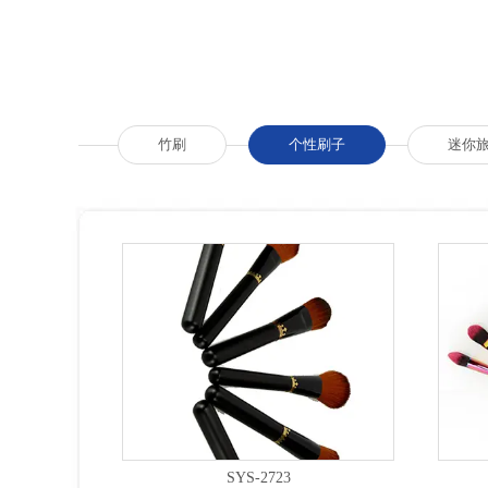
竹刷
个性刷子
迷你
SYS-2723