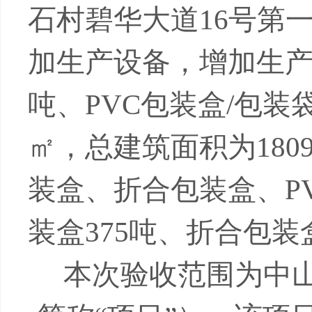
石村碧华大道
16
号第
加生产设备，增加生
吨、
PVC
包装盒
/
包装
㎡，总建筑面积为
180
装盒、折合包装盒、
P
装盒
375
吨、折合包装
本次验收范围为中