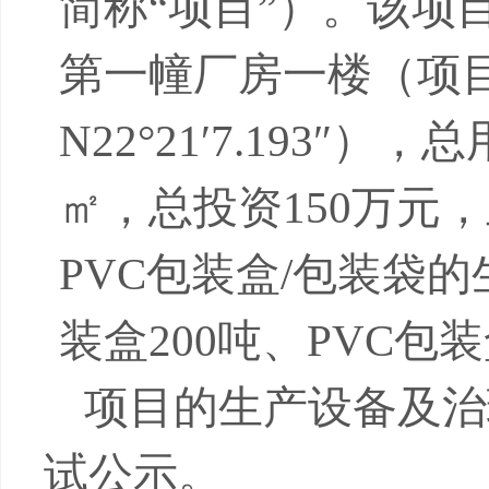
简称“项目”）。该项
第一幢厂房一楼（项
N22°21′7.193″
），总
㎡，总投资
150
万元，
PVC
包装盒
/
包装袋的
装盒
200
吨、
PVC
包装
项目的生产设备及治
试公示。